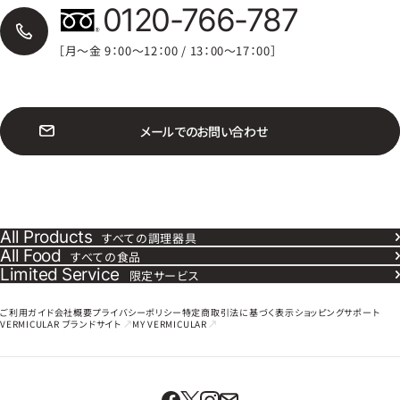
0120-766-787
［月〜金 9：00〜12：00 / 13：00〜17：00］
メ
ー
ル
で
の
お
問
い
合
わ
せ
All Products
すべての調理器具
All Food
すべての食品
Limited Service
限定サービス
ご利用ガイド
会社概要
プライバシーポリシー
特定商取引法に基づく表示
ショッピングサポート
VERMICULAR
ブランドサイト
MY VERMICULAR