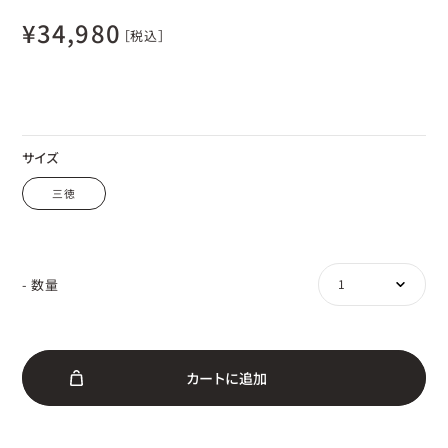
¥
34,980
［税込］
サイズ
三徳
- 数量
カ
ー
ト
に
追
加