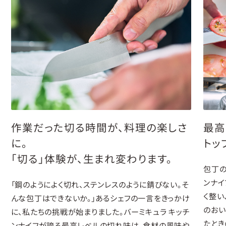
作業だった切る時間が、料理の楽しさ
最高
に。
トッ
「切る」体験が、生まれ変わります。
包丁の
ンナイ
「鋼のようによく切れ、ステンレスのように錆びない。そ
く整い
んな包丁はできないか。」あるシェフの一言をきっかけ
のおい
に、私たちの挑戦が始まりました。バーミキュラ キッチ
たとき
ンナイフが誇る最高レベルの切れ味は、食材の風味や