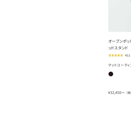
new
オーブンポット
ッドスタンド
41
マットコーティ
¥
32,450
〜
［税