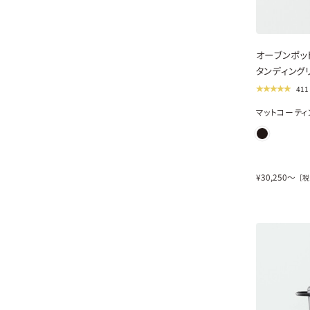
new
オーブンポット 
タンディング
41
マットコーティ
¥
30,250
〜
［税