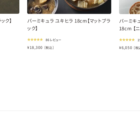
ラック】
バーミキュラ ユキヒラ 18cm【マットブラ
バーミキュ
ック】
18cm 【
86 レビュー
1
¥
18,300
¥
6,050
［税込］
［税