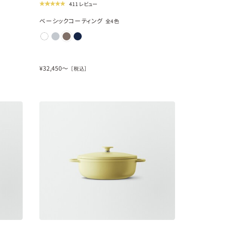
411 レビュー
ベーシックコーティング
全
4
色
¥
32,450
〜
［税込］
new