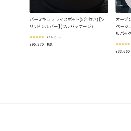
バーミキュラ ライスポット(5合炊き)【ソ
オーブン
リッドシルバー】(フルパッケージ)
ベージュ
ルパッ
73 レビュー
¥
95,370
［税込］
¥
33,660