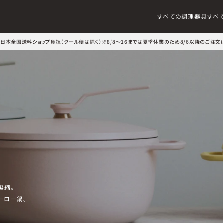
すべての調理器具
すべ
文で日本全国送料ショップ負担（クール便は除く）
※8/8～16までは夏季休業のため8/6以降のご注文
凝縮。
ーロー鍋。