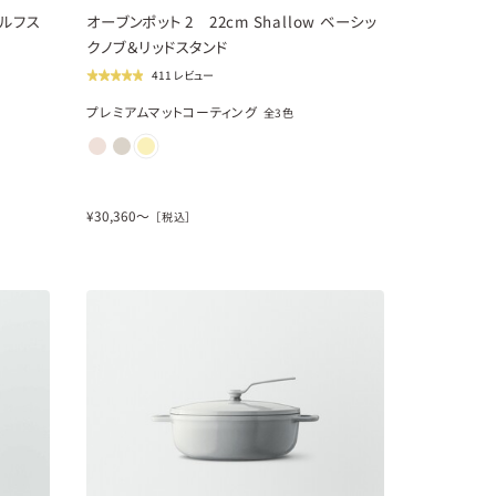
セルフス
オーブンポット 2 22cm Shallow ベーシッ
クノブ＆リッドスタンド
411 レビュー
プレミアムマットコーティング
全
3
色
¥
30,360
〜
［税込］