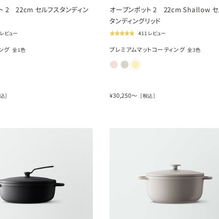
 2 22cm セルフスタンディン
オーブンポット 2 22cm Shallow 
タンディングリッド
1 レビュー
411 レビュー
ング
プレミアムマットコーティング
全
1
色
全
3
色
¥
30,250
〜
込］
［税込］