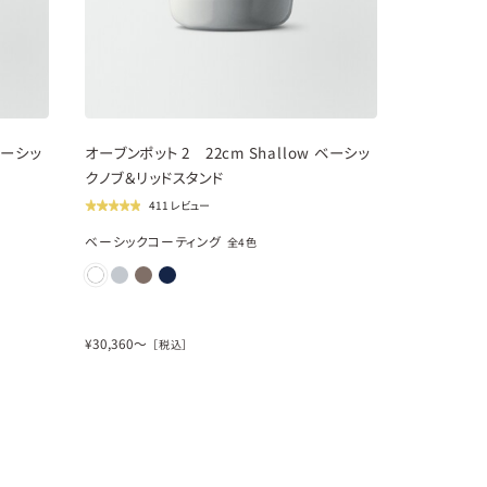
new
ベーシッ
オーブンポット 2 22cm Shallow ベーシッ
クノブ＆リッドスタンド
411 レビュー
ベーシックコーティング
全
4
色
¥
30,360
〜
［税込］