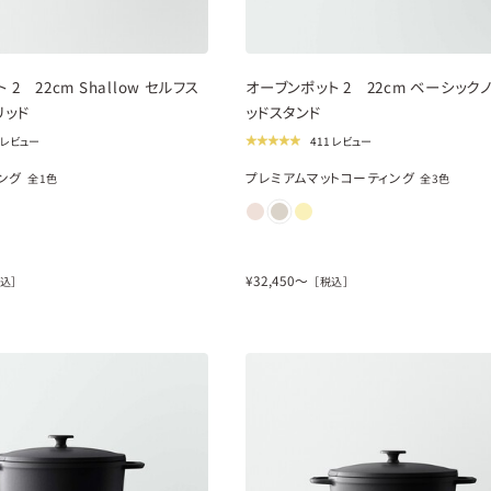
new
2 22cm Shallow セルフス
オーブンポット 2 22cm ベーシック
リッド
ッドスタンド
1 レビュー
411 レビュー
ング
プレミアムマットコーティング
全
1
色
全
3
色
¥
32,450
〜
込］
［税込］