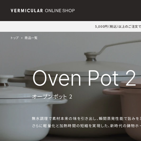
5,000円（税込）以上のご注
トップ
商品一覧
Oven Pot 2
オーブンポット 2
無水調理で素材本来の味を引き出し、瞬間蒸発性能で旨みを
さらに軽量化と加熱時間の短縮を実現した、新時代の鋳物ホ