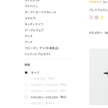
ライスポット
41
フライパン
プレミアムマッ
オーブンセーフスキレット
ユキヒラ
キッチンナイフ
テーブルウェア
¥
32,450
〜
［税
グッズ
ブック
フローズン デリ(冷凍食品)
リミテッドプロダクト
価格
すべて
〜¥
10,000
［税込］
¥
10,001
〜¥
20,000
［税込］
¥
20,001
〜¥
30,000
［税込］
¥
30,001
〜¥
50,000
［税込］
¥
50,001
〜
［税込］
new