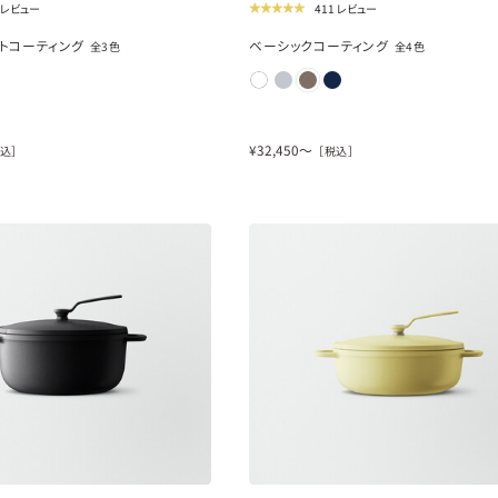
1 レビュー
411 レビュー
トコーティング
ベーシックコーティング
全
3
色
全
4
色
¥
32,450
〜
込］
［税込］
new