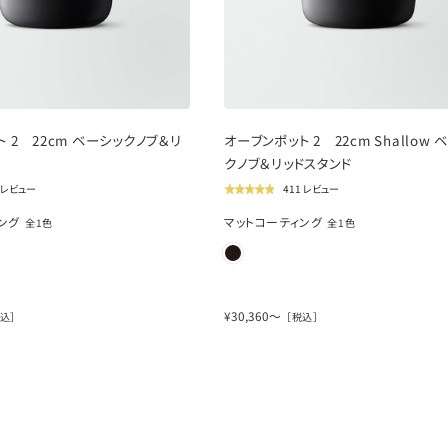
new
 2 22cm ベーシックノブ＆リ
オーブンポット 2 22cm Shallow 
クノブ＆リッドスタンド
1 レビュー
411 レビュー
ング
マットコーティング
全
1
色
全
1
色
¥
30,360
〜
込］
［税込］