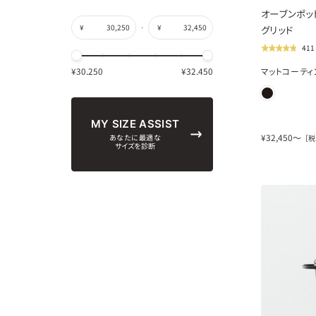
オーブンポット
¥
¥
グリッド
41
¥
30,250
¥
32,450
マットコーティ
MY SIZE ASSIST
¥
32,450
〜
あなたに最適な
［税
サイズを診断