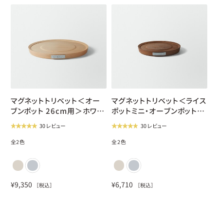
new
new
マグネットトリベット＜オー
マグネットトリベット＜ライス
ブンポット 26cm用＞ホワイ
ポットミニ・オーブンポット
トハードメープル
18cm用＞ブラックウォール
30 レビュー
30 レビュー
ナット
全
2
色
全
2
色
¥
9,350
¥
6,710
［税込］
［税込］