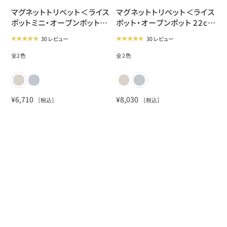
new
new
マグネットトリベット＜ライス
マグネットトリベット＜ライス
ポットミニ・オーブンポット
ポット・オーブンポット 22cm
18cm用＞ホワイトハードメ
用＞ホワイトハードメープル
30 レビュー
30 レビュー
ープル
全
2
色
全
2
色
¥
6,710
¥
8,030
［税込］
［税込］