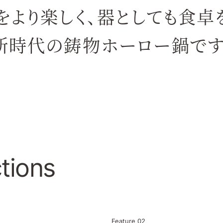
より楽しく、
器としても食卓
新時代の鋳物ホーロー鍋です
tions
Feature
02