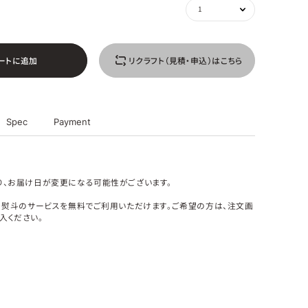
ー
ト
に
追
加
リ
ク
ラ
フ
ト
（
見
積
・
申
込
）
は
こ
ち
ら
Spec
Payment
り、お届け日が変更になる可能性がございます。
グ・熨斗のサービスを無料でご利用いただけます。ご希望の方は、注文画
入ください。