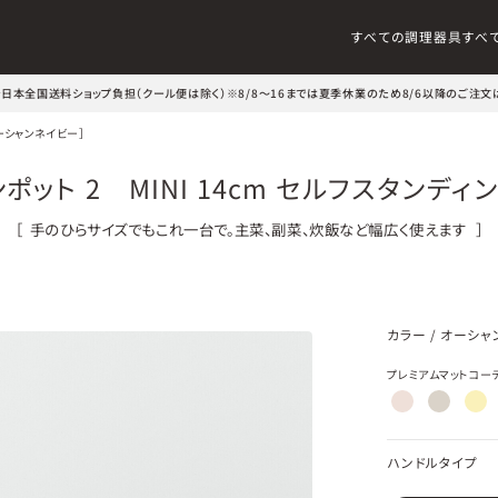
すべての調理器具
すべ
文で日本全国送料ショップ負担（クール便は除く）
※8/8～16までは夏季休業のため8/6以降のご注文
オーシャンネイビー］
ポット 2 MINI 14cm セルフスタンディ
［
手のひらサイズでもこれ一台で。主菜、副菜、炊飯など幅広く使えます
］
カラー
/
オーシャ
プレミアムマットコー
ハンドルタイプ