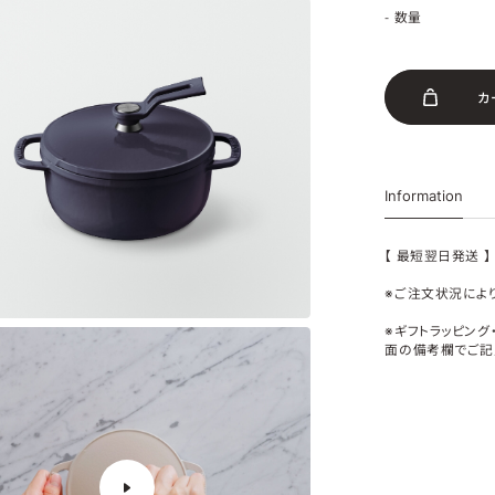
- 数量
カ
Information
【 最短翌日発送 】
※ご注文状況によ
※ギフトラッピン
面の備考欄でご記