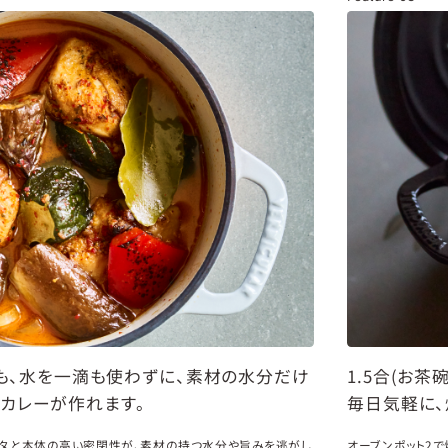
でも、水を一滴も使わずに、素材の水分だけ
1.5合(お
カレーが作れます。
毎日気軽に、
のフタと本体の高い密閉性が、素材の持つ水分や旨みを逃がし
オーブンポット2