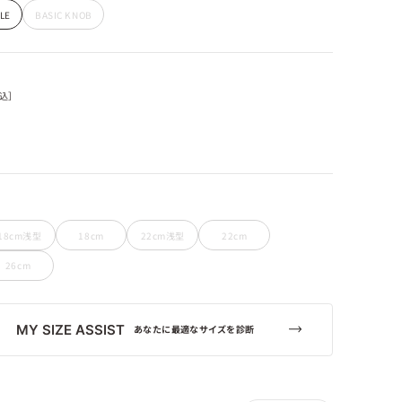
LE
BASIC KNOB
込］
18cm浅型
18cm
22cm浅型
22cm
26cm
MY SIZE ASSIST
あなたに最適なサイズを診断