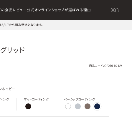
ての食品
レビュー
公式オンラインショップが選ばれる理由
は8/17から順次発送となります。
ングリッド
商品コード：
OP2R14S-NV
ンネイビー
ティング
マットコーティング
ベーシックコーティング