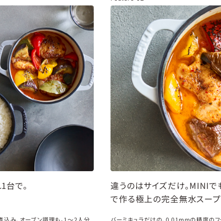
1台で。
違うのはサイズだけ。MINI
で作る極上の完全無水スープ
煮込み、オーブン調理も。1～2人分
バーミキュラだけの、0.01mmの精度