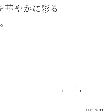
を華やかに彩る
。
Feature
03