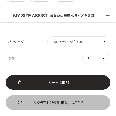
MY SIZE ASSIST
あなたに最適なサイズを診断
- パッケージ
- 数量
カ
ー
ト
に
追
加
リ
ク
ラ
フ
ト
（
見
積
・
申
込
）
は
こ
ち
ら