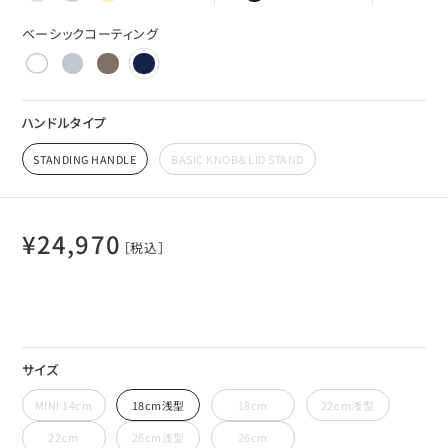
ベーシックコーティング
ハンドルタイプ
STANDING HANDLE
BASIC KNOB＆LID STAND
¥
24,970
［税込］
サイズ
MINI 14cm
18cm浅型
18cm
22cm浅型
22cm
26cm浅型
26cm