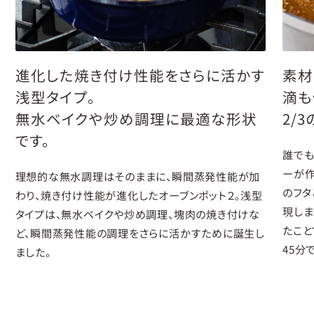
進化した焼き付け性能をさらに活かす
素材
浅型タイプ。
滴も
無水ベイクや炒め調理に最適な形状
2/
です。
誰で
ーが作
理想的な無水調理はそのままに、瞬間蒸発性能が加
のフタ
わり、焼き付け性能が進化したオーブンポット２。浅型
現しま
タイプは、無水ベイクや炒め調理、塊肉の焼き付けな
たこと
ど、瞬間蒸発性能の調理をさらに活かすために誕生し
45分
ました。