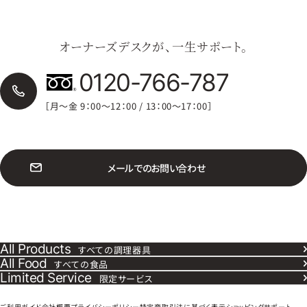
オーナーズデスクが、一生サポート。
0120-766-787
［月〜金 9：00〜12：00 / 13：00〜17：00］
メ
ー
ル
で
の
お
問
い
合
わ
せ
All Products
すべての調理器具
All Food
すべての食品
Limited Service
限定サービス
ご利用ガイド
会社概要
プライバシーポリシー
特定商取引法に基づく表示
ショッピングサポート