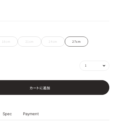
18cm
21cm
24cm
27cm
カ
ー
ト
に
追
加
Spec
Payment