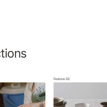
tions
Feature
02