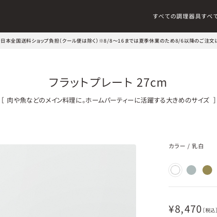
すべての調理器具
すべ
文で日本全国送料ショップ負担（クール便は除く）
※8/8～16までは夏季休業のため8/6以降のご注文
フラットプレート 27cm
［
肉や魚などのメイン料理に。ホームパーティーに活躍する大きめのサイズ
］
カラー
/
乳白
¥
8,470
［税込