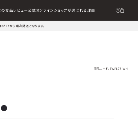
ての食品
レビュー
公式オンラインショップが選ばれる理由
は8/17から順次発送となります。
商品コード：
TWPL27-WH
］