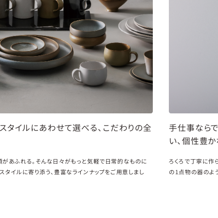
スタイルにあわせて選べる、こだわりの全
手仕事ならで
い、個性豊か
顔があふれる。そんな日々がもっと気軽で日常的なものに
ろくろで丁寧に作
スタイルに寄り添う、豊富なラインナップをご用意しまし
の1点物の器のよ