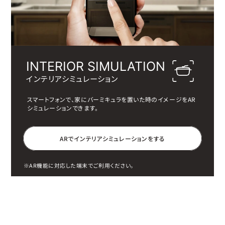
INTERIOR SIMULATION
インテリアシミュレーション
スマートフォンで、家にバーミキュラを置いた時の
イメージをAR
シミュレーションできます。
A
R
で
イ
ン
テ
リ
ア
シ
ミ
ュ
レ
ー
シ
ョ
ン
を
す
る
※AR機能に対応した端末でご利用ください。