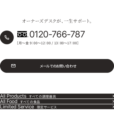
オーナーズデスクが、一生サポート。
0120-766-787
［月〜金 9：00〜12：00 / 13：00〜17：00］
メ
ー
ル
で
の
お
問
い
合
わ
せ
All Products
すべての調理器具
All Food
すべての食品
Limited Service
限定サービス