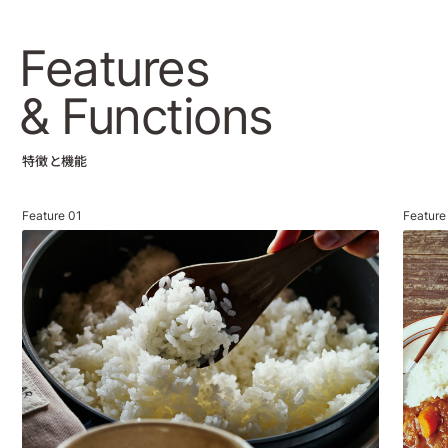
Features
& Functions
特徴と機能
Feature
01
Featur