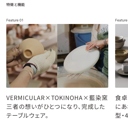
特徴と機能
Feature
01
Featur
VERMICULAR×TOKINOHA×藍染窯
食卓
三者の想いがひとつになり、完成した
にあ
テーブルウェア。
型・