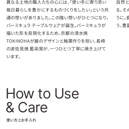
異なる土地の職人たちの心には、「使い手に寄り添い
自然と
毎日暮らしを豊かにするものづくりをしたい」という共
る。そ
通の想いがありました。この強い想いがひとつになり、
うに。
バーミキュラ テーブルウェアが誕生。バーミキュラが
う、豊
描いた形を具現化するため、京都の清水焼
TOKINOHAが器のデザインと釉薬作りを担い、長崎
の波佐見焼 藍染窯が、一つひとつ丁寧に焼き上げて
います。
How to Use
& Care
使い方とお手入れ