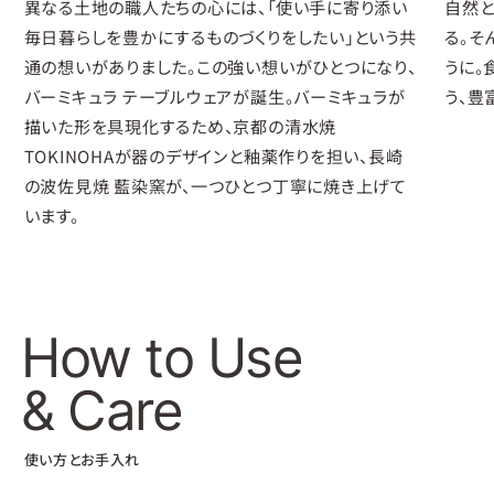
異なる土地の職人たちの心には、「使い手に寄り添い
自然と
毎日暮らしを豊かにするものづくりをしたい」という共
る。そ
通の想いがありました。この強い想いがひとつになり、
うに。
バーミキュラ テーブルウェアが誕生。バーミキュラが
う、豊
描いた形を具現化するため、京都の清水焼
TOKINOHAが器のデザインと釉薬作りを担い、長崎
の波佐見焼 藍染窯が、一つひとつ丁寧に焼き上げて
います。
How to Use
& Care
使い方とお手入れ