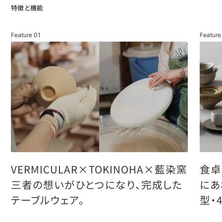
特徴と機能
Feature
01
Featur
VERMICULAR×TOKINOHA×藍染窯
食卓
三者の想いがひとつになり、完成した
にあ
テーブルウェア。
型・