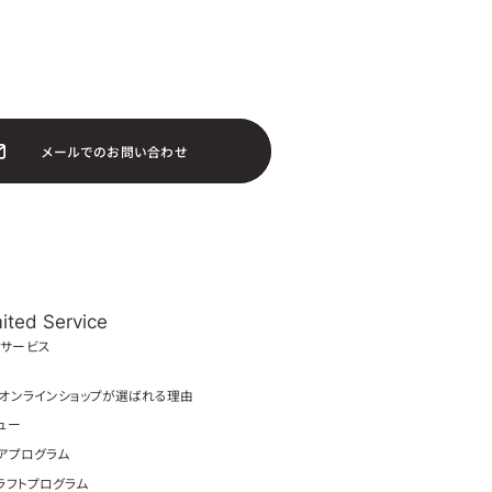
メ
ー
ル
で
の
お
問
い
合
わ
せ
ited Service
サービス
オンラインショップが選ばれる理由
ュー
アプログラム
ラフトプログラム