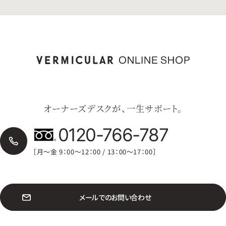
オーナーズデスクが、一生サポート。
0120-766-787
［月〜金 9：00〜12：00 / 13：00〜17：00］
メ
ー
ル
で
の
お
問
い
合
わ
せ