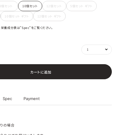
8個セット
10個セット
12個セット
5個セット ギフト
10個セット ギフト
12個セット ギフト
栄養成分表は"Spec"をご覧ください。
カ
ー
ト
に
追
加
Spec
Payment
りの場合