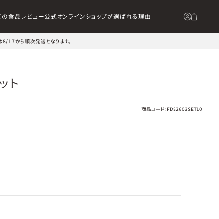
ての食品
レビュー
公式オンラインショップが選ばれる理由
は8/17から順次発送となります。
ット
商品コード：
FDS2603SET10
］