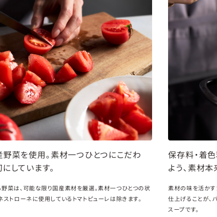
産野菜を使用。素材一つひとつにこだわ
保存料・着色
切にしています。
よう、素材本
る野菜は、可能な限り国産素材を厳選。素材一つひとつの状
素材の味を活かす
ネストローネに使用しているトマトピューレは除きます。
仕上げることが、
スープです。