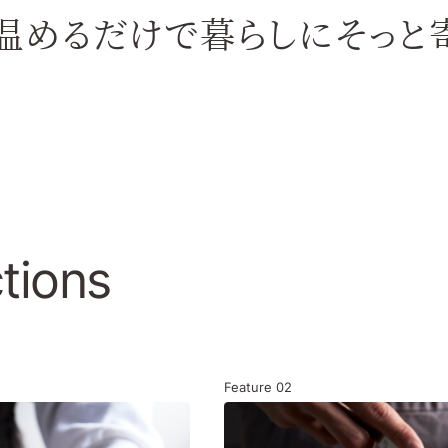
温めるだけで暮らしに
そっと
tions
Feature
02