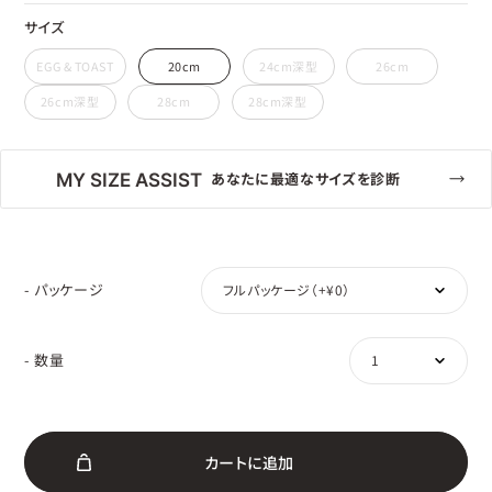
サイズ
EGG & TOAST
20cm
24cm深型
26cm
26cm深型
28cm
28cm深型
MY SIZE ASSIST
あなたに最適なサイズを診断
- パッケージ
- 数量
カ
ー
ト
に
追
加