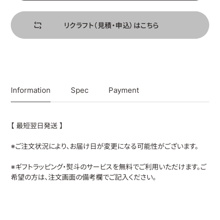
リ
ク
ラ
フ
ト
（
見
積
・
申
込
）
は
こ
ち
ら
Information
Spec
Payment
【 最短翌日発送 】
※ご注文状況により、お届け日が変更になる可能性がございます。
※ギフトラッピング・熨斗のサービスを無料でご利用いただけます。ご
希望の方は、注文画面の備考欄でご記入ください。