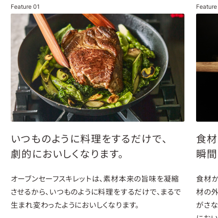
Feature
01
Featur
いつものように料理をするだけで、
食材
劇的においしくなります。
瞬間
オーブンセーフスキレットは、素材本来の旨味を凝縮
食材か
させるから、いつものように料理をするだけで、まるで
材の外
生まれ変わったようにおいしくなります。
がさな
におい