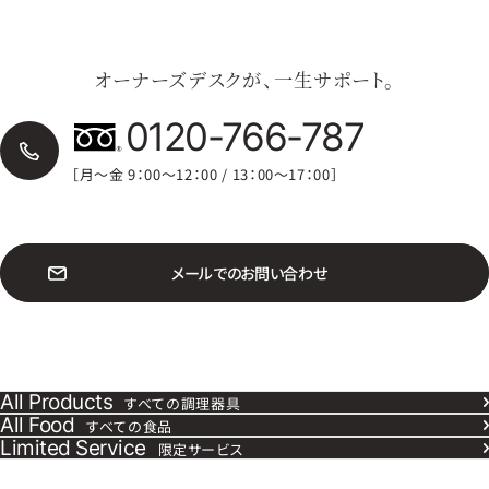
オーナーズデスクが、一生サポート。
0120-766-787
［月〜金 9：00〜12：00 / 13：00〜17：00］
メ
ー
ル
で
の
お
問
い
合
わ
せ
All Products
すべての調理器具
All Food
すべての食品
Limited Service
限定サービス